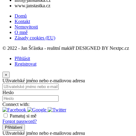
info@janstastka.cz
www.janstastka.cz
Domů
Kontakt
Nemovitosti
O mně
Zásady cookies (EU)
© 2022 - Jan Šťástka - realitní makléř DESIGNED BY
Nextpc.cz
Přihlásit
Registrovat
×
Uživatelské jméno nebo e-mailovou adresu
Heslo
Connect with:
Pamatuj si mě
Forgot password?
Přihlášení
Uživatelské jméno nebo e-mailovou adresu