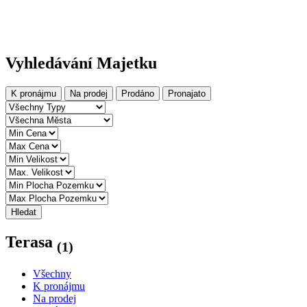
Vyhledávání Majetku
K pronájmu
Na prodej
Prodáno
Pronajato
Hledat
Terasa
(1)
Všechny
K pronájmu
Na prodej