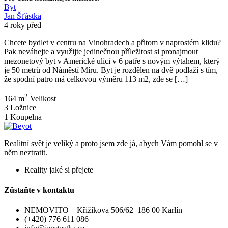
Byt
Jan Šťástka
4 roky před
Chcete bydlet v centru na Vinohradech a přitom v naprostém klidu?
Pak neváhejte a využijte jedinečnou příležitost si pronajmout
mezonetový byt v Americké ulici v 6 patře s novým výtahem, který
je 50 metrů od Náměstí Míru. Byt je rozdělen na dvě podlaží s tím,
že spodní patro má celkovou výměru 113 m2, zde se […]
2
164 m
Velikost
3
Ložnice
1
Koupelna
Realitní svět je veliký a proto jsem zde já, abych Vám pomohl se v
něm neztratit.
Reality jaké si přejete
Zůstaňte v kontaktu
NEMOVITO – Křižíkova 506/62 186 00 Karlín
(+420) 776 611 086