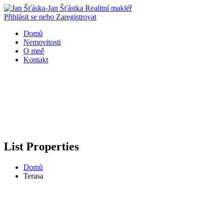
Přihlásit se nebo Zaregistrovat
Domů
Nemovitosti
O mně
Kontakt
List Properties
Domů
Terasa