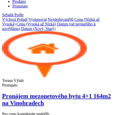
Prodáno
Pronajato
Seřadit Podle
Výchozí Pořadí
Vystupoval
Nejsledovanější
Cena (Nízká až
Vysoká)
Cena (Vysoká až Nízká)
Datum (od nejstaršího k
novějšímu)
Datum (Nový, Starý)
Terasa
Výtah
Pronajato
Pronájem mezonetového bytu 4+1 164m2
na Vinohradech
Pro cenu kontaktujte makléře.