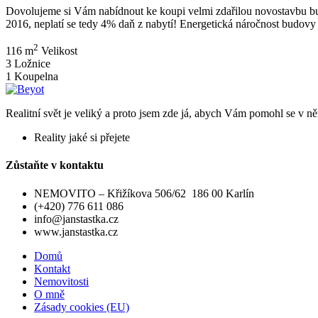
Dovolujeme si Vám nabídnout ke koupi velmi zdařilou novostavbu bu
2016, neplatí se tedy 4% daň z nabytí! Energetická náročnost budovy
2
116 m
Velikost
3
Ložnice
1
Koupelna
Realitní svět je veliký a proto jsem zde já, abych Vám pomohl se v něm
Reality jaké si přejete
Zůstaňte v kontaktu
NEMOVITO – Křižíkova 506/62 186 00 Karlín
(+420) 776 611 086
info@janstastka.cz
www.janstastka.cz
Domů
Kontakt
Nemovitosti
O mně
Zásady cookies (EU)