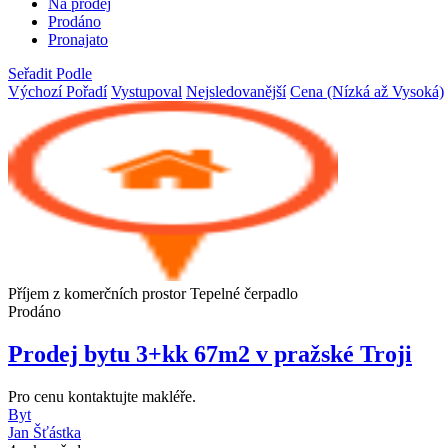
Na prodej
Prodáno
Pronajato
Seřadit Podle
Výchozí Pořadí
Vystupoval
Nejsledovanější
Cena (Nízká až Vysoká)
Příjem z komerčních prostor
Tepelné čerpadlo
Prodáno
Prodej bytu 3+kk 67m2 v pražské Troji
Pro cenu kontaktujte makléře.
Byt
Jan Šťástka