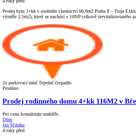
4 roky před
Prodej bytu 3+kk v osobním vlastnictví 66,9m2 Praha 8 – Troja Exklu
výměře 2,5m2), který se nachází v 10NP celkově zrevitalizovaného p
2x parkovací stání
Tepelné čerpadlo
Prodáno
Prodej rodinného domu 4+kk 116M2 v Bře
Pro cenu kontaktujte makléře.
Dům
Jan Šťástka
4 roky před