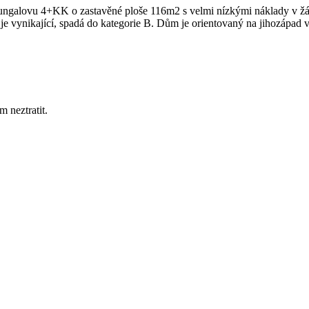
ngalovu 4+KK o zastavěné ploše 116m2 s velmi nízkými náklady v žáda
 je vynikající, spadá do kategorie B. Dům je orientovaný na jihozápad
 neztratit.