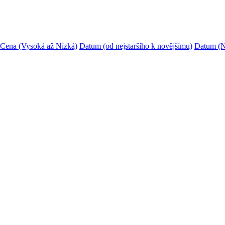
Cena (Vysoká až Nízká)
Datum (od nejstaršího k novějšímu)
Datum (N