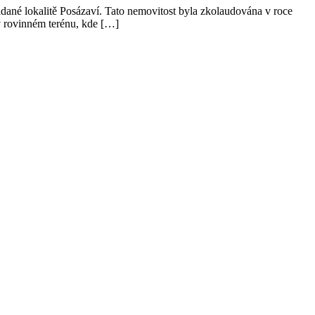
né lokalitě Posázaví. Tato nemovitost byla zkolaudována v roce
 v rovinném terénu, kde […]