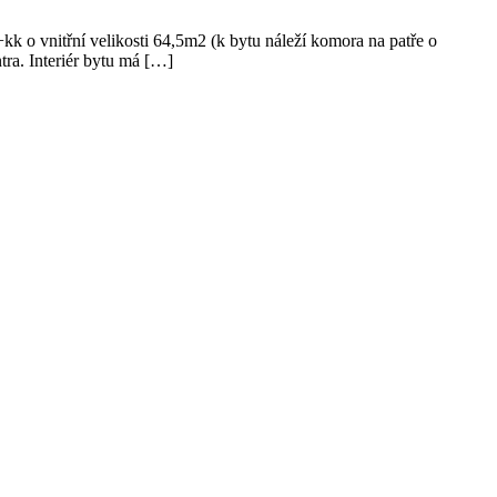
k o vnitřní velikosti 64,5m2 (k bytu náleží komora na patře o
ra. Interiér bytu má […]