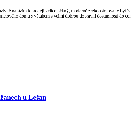
zivně nabízím k prodeji velice pěkný, moderně zrekonstruovaný byt 3+k
anelového domu s výtahem s velmi dobrou dopravní dostupností do cent
žanech u Lešan