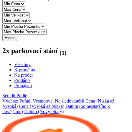
Hledat
2x parkovací stání
(1)
Všechny
K pronájmu
Na prodej
Prodáno
Pronajato
Seřadit Podle
Výchozí Pořadí
Vystupoval
Nejsledovanější
Cena (Nízká až
Vysoká)
Cena (Vysoká až Nízká)
Datum (od nejstaršího k
novějšímu)
Datum (Nový, Starý)