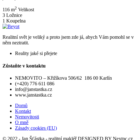
2
116 m
Velikost
3
Ložnice
1
Koupelna
Realitní svět je veliký a proto jsem zde já, abych Vám pomohl se v
něm neztratit.
Reality jaké si přejete
Zůstaňte v kontaktu
NEMOVITO – Křižíkova 506/62 186 00 Karlín
(+420) 776 611 086
info@janstastka.cz
www.janstastka.cz
Domů
Kontakt
Nemovitosti
O mně
Zásady cookies (EU)
© 2022 - Jan Šťástka - realitní makléř DESIGNED BY
Nextpc.cz