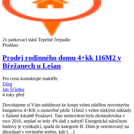
2x parkovací stání
Tepelné čerpadlo
Prodáno
Prodej rodinného domu 4+kk 116M2 v
Břežanech u Lešan
Pro cenu kontaktujte makléře.
Dům
Jan Šťástka
4 roky před
Dovolujeme si Vám nabídnout ke koupi velmi zdařilou novostavbu
bungalovu 4+KK o zastavěné ploše 116m2 s velmi nízkými náklady
v žádané lokalitě Posázaví. Tato nemovitost byla zkolaudována v
roce 2016, neplatí se tedy 4% daň z nabytí! Energetická náročnost
budovy je vynikající, spadá do kategorie B. Dům je orientovaný na
jihozápad v rovinném terénu, kde […]