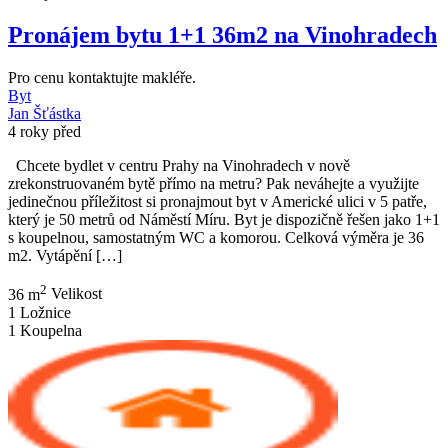
Pronájem bytu 1+1 36m2 na Vinohradech
Pro cenu kontaktujte makléře.
Byt
Jan Šťástka
4 roky před
Chcete bydlet v centru Prahy na Vinohradech v nově
zrekonstruovaném bytě přímo na metru? Pak neváhejte a využijte
jedinečnou příležitost si pronajmout byt v Americké ulici v 5 patře,
který je 50 metrů od Náměstí Míru. Byt je dispozičně řešen jako 1+1
s koupelnou, samostatným WC a komorou. Celková výměra je 36
m2. Vytápění […]
2
36 m
Velikost
1
Ložnice
1
Koupelna