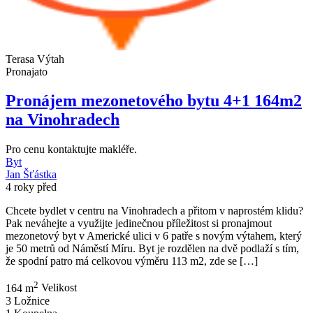
Terasa
Výtah
Pronajato
Pronájem mezonetového bytu 4+1 164m2
na Vinohradech
Pro cenu kontaktujte makléře.
Byt
Jan Šťástka
4 roky před
Chcete bydlet v centru na Vinohradech a přitom v naprostém klidu?
Pak neváhejte a využijte jedinečnou příležitost si pronajmout
mezonetový byt v Americké ulici v 6 patře s novým výtahem, který
je 50 metrů od Náměstí Míru. Byt je rozdělen na dvě podlaží s tím,
že spodní patro má celkovou výměru 113 m2, zde se […]
2
164 m
Velikost
3
Ložnice