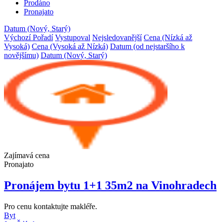
Prodáno
Pronajato
Datum (Nový, Starý)
Výchozí Pořadí
Vystupoval
Nejsledovanější
Cena (Nízká až
Vysoká)
Cena (Vysoká až Nízká)
Datum (od nejstaršího k
novějšímu)
Datum (Nový, Starý)
Zajímavá cena
Pronajato
Pronájem bytu 1+1 35m2 na Vinohradech
Pro cenu kontaktujte makléře.
Byt