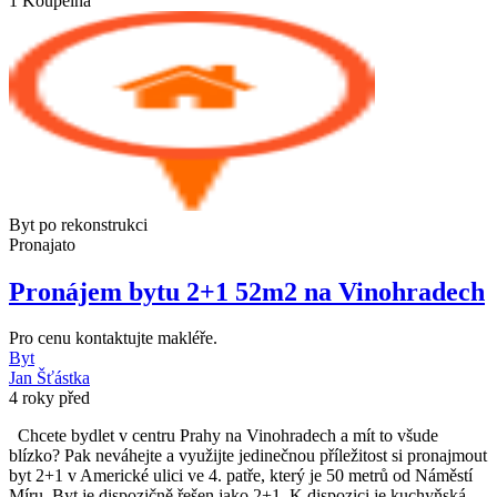
1
Koupelna
Byt po rekonstrukci
Pronajato
Pronájem bytu 2+1 52m2 na Vinohradech
Pro cenu kontaktujte makléře.
Byt
Jan Šťástka
4 roky před
Chcete bydlet v centru Prahy na Vinohradech a mít to všude
blízko? Pak neváhejte a využijte jedinečnou příležitost si pronajmout
byt 2+1 v Americké ulici ve 4. patře, který je 50 metrů od Náměstí
Míru. Byt je dispozičně řešen jako 2+1. K dispozici je kuchyňská