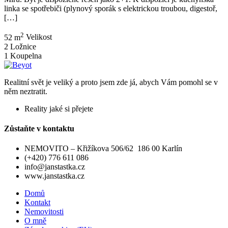
linka se spotřebiči (plynový sporák s elektrickou troubou, digestoř,
[…]
2
52 m
Velikost
2
Ložnice
1
Koupelna
Realitní svět je veliký a proto jsem zde já, abych Vám pomohl se v
něm neztratit.
Reality jaké si přejete
Zůstaňte v kontaktu
NEMOVITO – Křižíkova 506/62 186 00 Karlín
(+420) 776 611 086
info@janstastka.cz
www.janstastka.cz
Domů
Kontakt
Nemovitosti
O mně