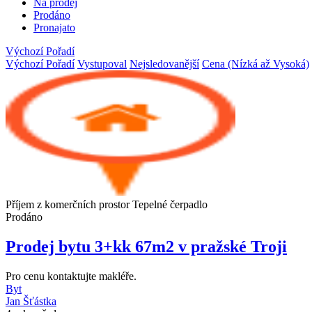
Na prodej
Prodáno
Pronajato
Výchozí Pořadí
Výchozí Pořadí
Vystupoval
Nejsledovanější
Cena (Nízká až Vysoká)
Příjem z komerčních prostor
Tepelné čerpadlo
Prodáno
Prodej bytu 3+kk 67m2 v pražské Troji
Pro cenu kontaktujte makléře.
Byt
Jan Šťástka