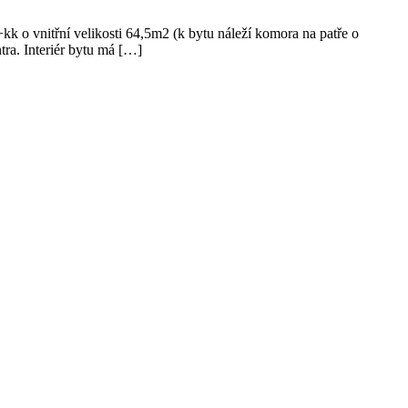
k o vnitřní velikosti 64,5m2 (k bytu náleží komora na patře o
ra. Interiér bytu má […]