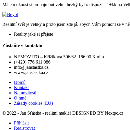
Máte možnost si pronajmout velmi hezký byt o dispozici 1+kk na Velké
Realitní svět je veliký a proto jsem zde já, abych Vám pomohl se v něm
Reality jaké si přejete
Zůstaňte v kontaktu
NEMOVITO – Křižíkova 506/62 186 00 Karlín
(+420) 776 611 086
info@janstastka.cz
www.janstastka.cz
Domů
Kontakt
Nemovitosti
O mně
Zásady cookies (EU)
© 2022 - Jan Šťástka - realitní makléř DESIGNED BY
Nextpc.cz
Přihlásit
Registrovat