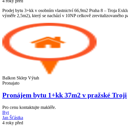
4 roky před
Prodej bytu 3+kk v osobním vlastnictví 66,9m2 Praha 8 – Troja Exklu
výměře 2,5m2), který se nachází v 10NP celkově zrevitalizovaného p
Balkon
Sklep
Výtah
Pronajato
Pronájem bytu 1+kk 37m2 v pražské Troji
Pro cenu kontaktujte makléře.
Byt
Jan Šťástka
4 roky před