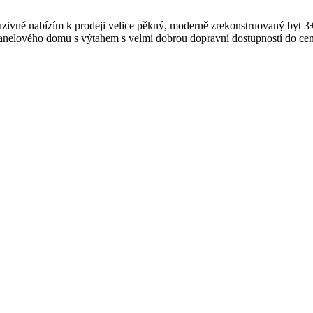
zivně nabízím k prodeji velice pěkný, moderně zrekonstruovaný byt 3+k
anelového domu s výtahem s velmi dobrou dopravní dostupností do cent