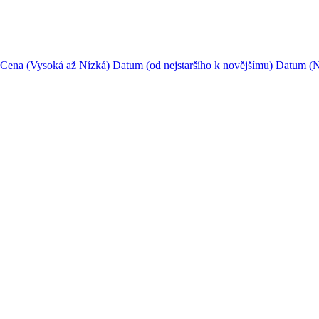
Cena (Vysoká až Nízká)
Datum (od nejstaršího k novějšímu)
Datum (N