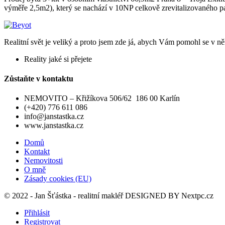
výměře 2,5m2), který se nachází v 10NP celkově zrevitalizovaného p
Realitní svět je veliký a proto jsem zde já, abych Vám pomohl se v něm
Reality jaké si přejete
Zůstaňte v kontaktu
NEMOVITO – Křižíkova 506/62 186 00 Karlín
(+420) 776 611 086
info@janstastka.cz
www.janstastka.cz
Domů
Kontakt
Nemovitosti
O mně
Zásady cookies (EU)
© 2022 - Jan Šťástka - realitní makléř DESIGNED BY
Nextpc.cz
Přihlásit
Registrovat