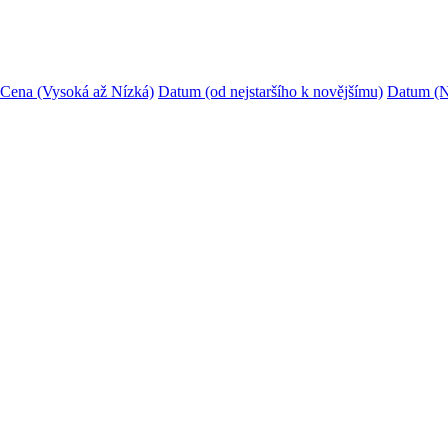
Cena (Vysoká až Nízká)
Datum (od nejstaršího k novějšímu)
Datum (N