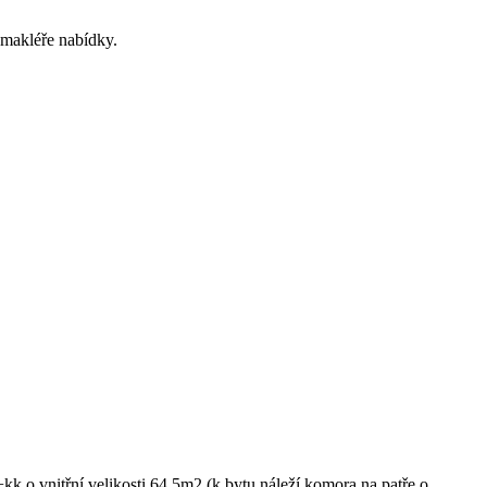
 makléře nabídky.
k o vnitřní velikosti 64,5m2 (k bytu náleží komora na patře o