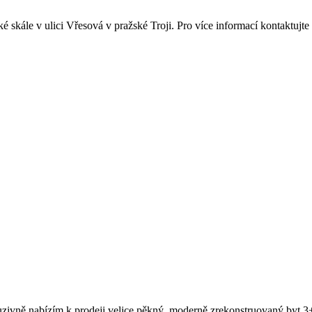
 skále v ulici Vřesová v pražské Troji. Pro více informací kontaktujte
zivně nabízím k prodeji velice pěkný, moderně zrekonstruovaný byt 3+k