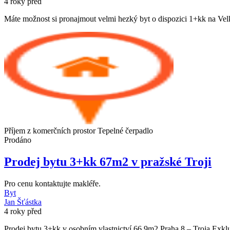
4 roky před
Máte možnost si pronajmout velmi hezký byt o dispozici 1+kk na Velké
Příjem z komerčních prostor
Tepelné čerpadlo
Prodáno
Prodej bytu 3+kk 67m2 v pražské Troji
Pro cenu kontaktujte makléře.
Byt
Jan Šťástka
4 roky před
Prodej bytu 3+kk v osobním vlastnictví 66,9m2 Praha 8 – Troja Exklu