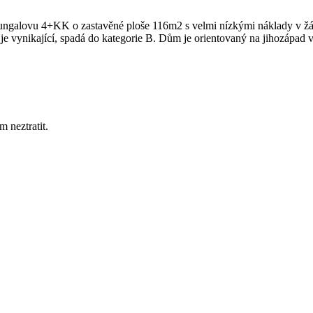
ngalovu 4+KK o zastavěné ploše 116m2 s velmi nízkými náklady v žáda
 je vynikající, spadá do kategorie B. Dům je orientovaný na jihozápad
 neztratit.