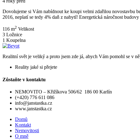
4 roky před
Dovolujeme si Vám nabídnout ke koupi velmi zdařilou novostavbu bu
2016, neplatí se tedy 4% daň z nabytí! Energetická náročnost budovy
2
116 m
Velikost
3
Ložnice
1
Koupelna
Realitní svět je veliký a proto jsem zde já, abych Vám pomohl se v něm
Reality jaké si přejete
Zůstaňte v kontaktu
NEMOVITO – Křižíkova 506/62 186 00 Karlín
(+420) 776 611 086
info@janstastka.cz
www.janstastka.cz
Domů
Kontakt
Nemovitosti
O mně