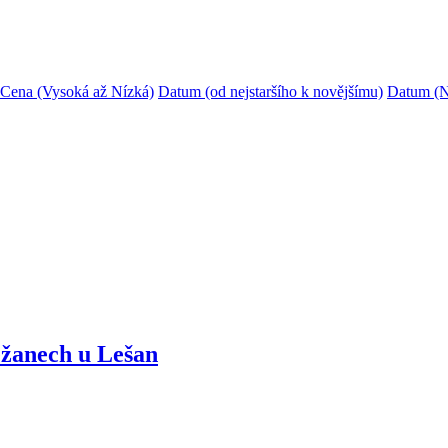
Cena (Vysoká až Nízká)
Datum (od nejstaršího k novějšímu)
Datum (N
žanech u Lešan