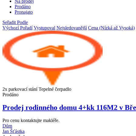
Na prodej
Prodáno
Pronajato
Seřadit Podle
Výchozí Pořadí
Vystupoval
Nejsledovanější
Cena (Nízká až Vysoká)
2x parkovací stání
Tepelné čerpadlo
Prodáno
Prodej rodinného domu 4+kk 116M2 v Bře
Pro cenu kontaktujte makléře.
Dům
Jan Šťástka