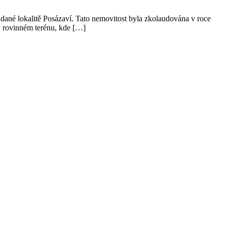
né lokalitě Posázaví. Tato nemovitost byla zkolaudována v roce
 v rovinném terénu, kde […]