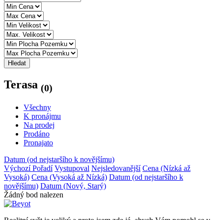
Hledat
Terasa
(0)
Všechny
K pronájmu
Na prodej
Prodáno
Pronajato
Datum (od nejstaršího k novějšímu)
Výchozí Pořadí
Vystupoval
Nejsledovanější
Cena (Nízká až
Vysoká)
Cena (Vysoká až Nízká)
Datum (od nejstaršího k
novějšímu)
Datum (Nový, Starý)
Žádný bod nalezen