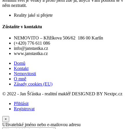
Realitní svět je veliký a proto jsem zde já, abych Vám pomohl se v
něm neztratit.
Reality jaké si přejete
Zůstaňte v kontaktu
NEMOVITO – Křižíkova 506/62 186 00 Karlín
(+420) 776 611 086
info@janstastka.cz
www.janstastka.cz
Domů
Kontakt
Nemovitosti
O mně
Zásady cookies (EU)
© 2022 - Jan Šťástka - realitní makléř DESIGNED BY
Nextpc.cz
Přihlásit
Registrovat
×
Uživatelské jméno nebo e-mailovou adresu