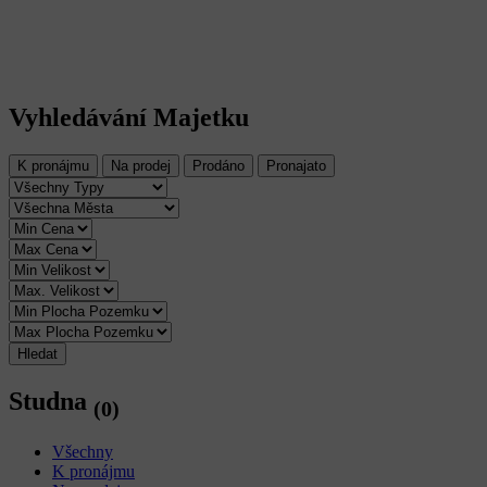
Vyhledávání Majetku
K pronájmu
Na prodej
Prodáno
Pronajato
Hledat
Studna
(0)
Všechny
K pronájmu