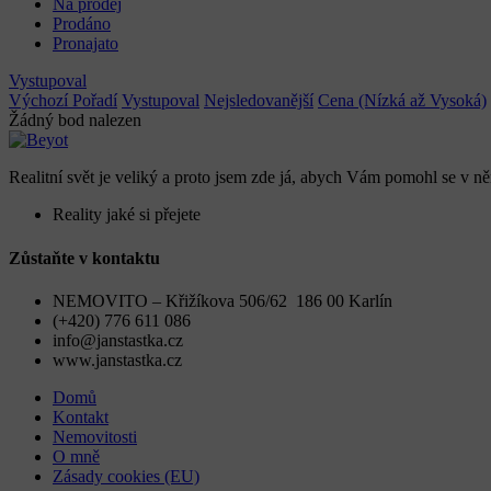
Na prodej
Prodáno
Pronajato
Vystupoval
Výchozí Pořadí
Vystupoval
Nejsledovanější
Cena (Nízká až Vysoká)
Žádný bod nalezen
Realitní svět je veliký a proto jsem zde já, abych Vám pomohl se v něm
Reality jaké si přejete
Zůstaňte v kontaktu
NEMOVITO – Křižíkova 506/62 186 00 Karlín
(+420) 776 611 086
info@janstastka.cz
www.janstastka.cz
Domů
Kontakt
Nemovitosti
O mně
Zásady cookies (EU)