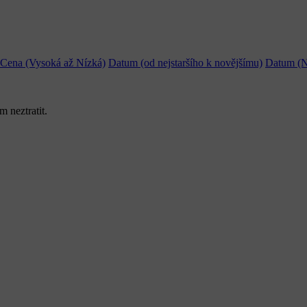
Cena (Vysoká až Nízká)
Datum (od nejstaršího k novějšímu)
Datum (N
 neztratit.