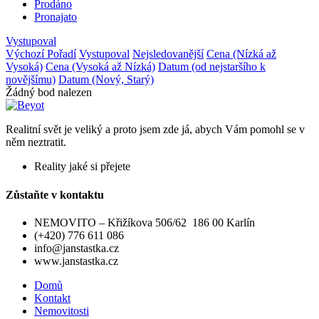
Prodáno
Pronajato
Vystupoval
Výchozí Pořadí
Vystupoval
Nejsledovanější
Cena (Nízká až
Vysoká)
Cena (Vysoká až Nízká)
Datum (od nejstaršího k
novějšímu)
Datum (Nový, Starý)
Žádný bod nalezen
Realitní svět je veliký a proto jsem zde já, abych Vám pomohl se v
něm neztratit.
Reality jaké si přejete
Zůstaňte v kontaktu
NEMOVITO – Křižíkova 506/62 186 00 Karlín
(+420) 776 611 086
info@janstastka.cz
www.janstastka.cz
Domů
Kontakt
Nemovitosti