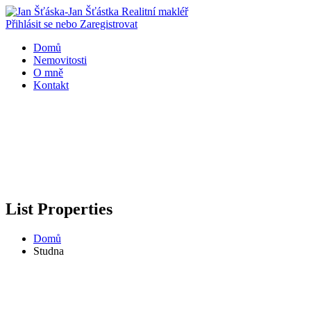
Přihlásit se nebo Zaregistrovat
Domů
Nemovitosti
O mně
Kontakt
List Properties
Domů
Studna