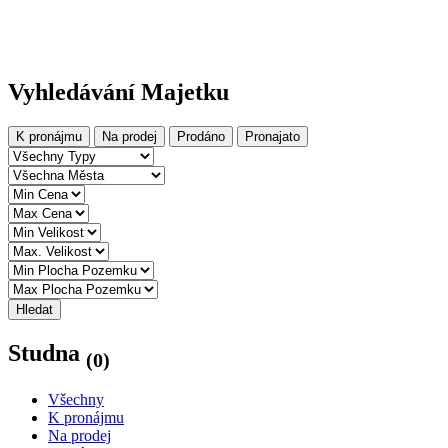
Vyhledávání Majetku
K pronájmu
Na prodej
Prodáno
Pronajato
Hledat
Studna
(0)
Všechny
K pronájmu
Na prodej