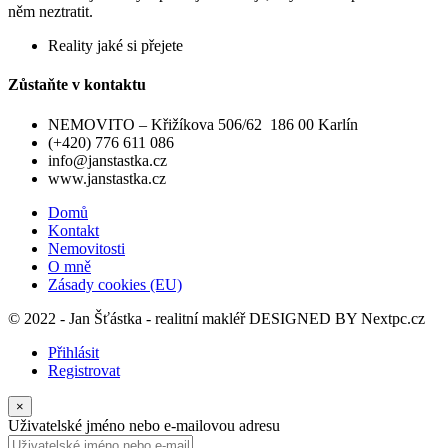
něm neztratit.
Reality jaké si přejete
Zůstaňte v kontaktu
NEMOVITO – Křižíkova 506/62 186 00 Karlín
(+420) 776 611 086
info@janstastka.cz
www.janstastka.cz
Domů
Kontakt
Nemovitosti
O mně
Zásady cookies (EU)
© 2022 - Jan Šťástka - realitní makléř DESIGNED BY
Nextpc.cz
Přihlásit
Registrovat
×
Uživatelské jméno nebo e-mailovou adresu