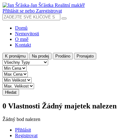
Přihlásit se nebo Zaregistrovat
Domů
Nemovitosti
O mně
Kontakt
K pronájmu
Na prodej
Prodáno
Pronajato
Hledat
0
Vlastnosti
Žádný majetek nalezen
Žádný bod nalezen
Přihlásit
Registrovat