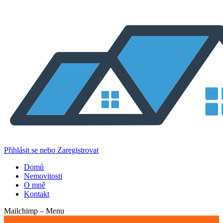
Přihlásit se nebo Zaregistrovat
Domů
Nemovitosti
O mně
Kontakt
Mailchimp – Menu