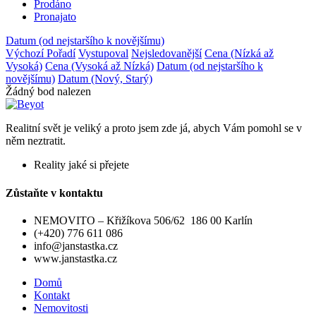
Prodáno
Pronajato
Datum (od nejstaršího k novějšímu)
Výchozí Pořadí
Vystupoval
Nejsledovanější
Cena (Nízká až
Vysoká)
Cena (Vysoká až Nízká)
Datum (od nejstaršího k
novějšímu)
Datum (Nový, Starý)
Žádný bod nalezen
Realitní svět je veliký a proto jsem zde já, abych Vám pomohl se v
něm neztratit.
Reality jaké si přejete
Zůstaňte v kontaktu
NEMOVITO – Křižíkova 506/62 186 00 Karlín
(+420) 776 611 086
info@janstastka.cz
www.janstastka.cz
Domů
Kontakt
Nemovitosti