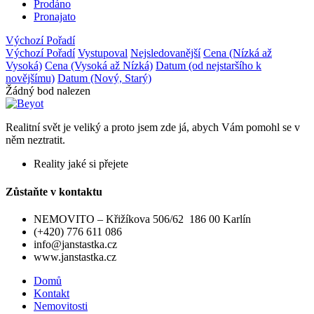
Prodáno
Pronajato
Výchozí Pořadí
Výchozí Pořadí
Vystupoval
Nejsledovanější
Cena (Nízká až
Vysoká)
Cena (Vysoká až Nízká)
Datum (od nejstaršího k
novějšímu)
Datum (Nový, Starý)
Žádný bod nalezen
Realitní svět je veliký a proto jsem zde já, abych Vám pomohl se v
něm neztratit.
Reality jaké si přejete
Zůstaňte v kontaktu
NEMOVITO – Křižíkova 506/62 186 00 Karlín
(+420) 776 611 086
info@janstastka.cz
www.janstastka.cz
Domů
Kontakt
Nemovitosti