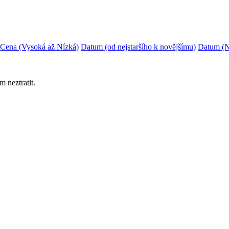
Cena (Vysoká až Nízká)
Datum (od nejstaršího k novějšímu)
Datum (N
 neztratit.