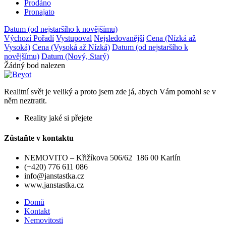
Prodáno
Pronajato
Datum (od nejstaršího k novějšímu)
Výchozí Pořadí
Vystupoval
Nejsledovanější
Cena (Nízká až
Vysoká)
Cena (Vysoká až Nízká)
Datum (od nejstaršího k
novějšímu)
Datum (Nový, Starý)
Žádný bod nalezen
Realitní svět je veliký a proto jsem zde já, abych Vám pomohl se v
něm neztratit.
Reality jaké si přejete
Zůstaňte v kontaktu
NEMOVITO – Křižíkova 506/62 186 00 Karlín
(+420) 776 611 086
info@janstastka.cz
www.janstastka.cz
Domů
Kontakt
Nemovitosti