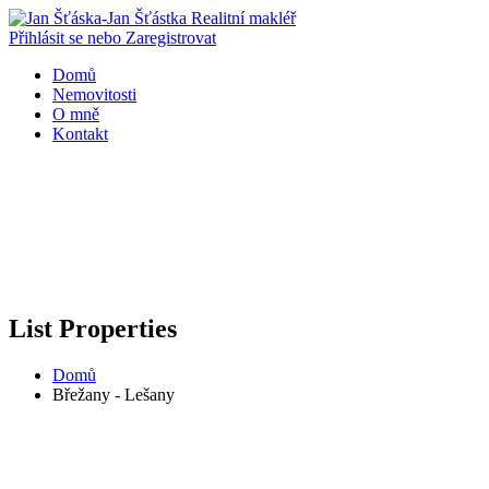
Přihlásit se nebo Zaregistrovat
Domů
Nemovitosti
O mně
Kontakt
List Properties
Domů
Břežany - Lešany